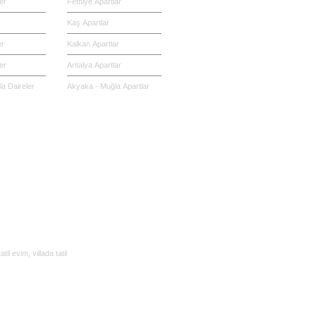
er
Fethiye Apartlar
Kaş Apartlar
er
Kalkan Apartlar
er
Antalya Apartlar
a Daireler
Akyaka - Muğla Apartlar
tatil evim
,
villada tatil