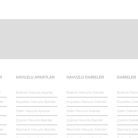
R
HAVUZLU APARTLAR
HAVUZLU DAIRELER
DAIRELER
r
Bodrum Havuzlu Apartlar
Bodrum Havuzlu Daireler
Bodrum Daire
lar
Kuşadası Havuzlu Apartlar
Kuşadası Havuzlu Daireler
Kuşadası Dair
Didim Havuzlu Apartlar
Didim Havuzlu Daireler
Didim Daireler
Çeşme Havuzlu Apartlar
Çeşme Havuzlu Daireler
Çeşme Dairel
lar
Marmaris Havuzlu Apartlar
Marmaris Havuzlu Daireler
Marmaris Dair