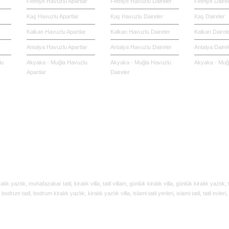
r
Fethiye Havuzlu Apartlar
Fethiye Havuzlu Daireler
Fethiye Dairel
Kaş Havuzlu Apartlar
Kaş Havuzlu Daireler
Kaş Daireler
Kalkan Havuzlu Apartlar
Kalkan Havuzlu Daireler
Kalkan Dairel
r
Antalya Havuzlu Apartlar
Antalya Havuzlu Daireler
Antalya Dairel
lu
Akyaka - Muğla Havuzlu
Akyaka - Muğla Havuzlu
Akyaka - Muğl
Apartlar
Daireler
ralık yazlık
,
muhafazakar tatil
,
kiralık villa
,
tatil villam
,
günlük kiralık villa
,
günlük kiralık yazlık
,
bodrum tatil
,
bodrum kiralık yazlık
,
kiralık yazlık villa
,
islami tatil yerleri
,
islami tatil
,
tatil evleri
,