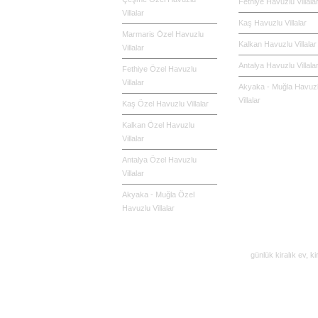
Fethiye Havuzlu Villala
Villalar
Kaş Havuzlu Villalar
Marmaris Özel Havuzlu
Kalkan Havuzlu Villalar
Villalar
Antalya Havuzlu Villala
Fethiye Özel Havuzlu
Villalar
Akyaka - Muğla Havuz
Villalar
Kaş Özel Havuzlu Villalar
Kalkan Özel Havuzlu
Villalar
Antalya Özel Havuzlu
Villalar
Akyaka - Muğla Özel
Havuzlu Villalar
günlük kiralık ev
,
ki