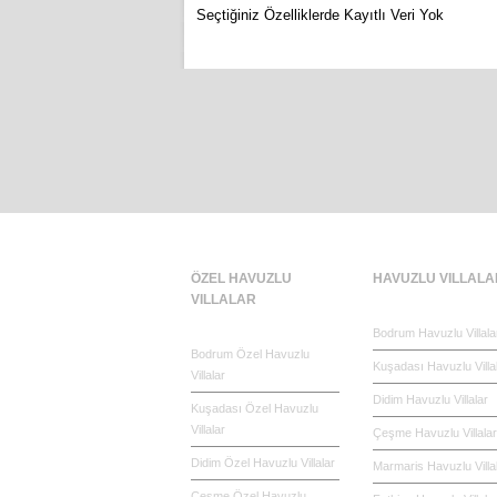
Seçtiğiniz Özelliklerde Kayıtlı Veri Yok
ÖZEL HAVUZLU
HAVUZLU VILLALA
VILLALAR
Bodrum Havuzlu Villala
Bodrum Özel Havuzlu
Kuşadası Havuzlu Villa
Villalar
Didim Havuzlu Villalar
Kuşadası Özel Havuzlu
Villalar
Çeşme Havuzlu Villalar
Didim Özel Havuzlu Villalar
Marmaris Havuzlu Villa
Çeşme Özel Havuzlu