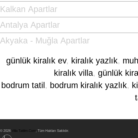
Kalkan Apartlar
Antalya Apartlar
Akyaka - Muğla Apartlar
günlük kiralık ev
,
kiralık yazlık
,
muha
kiralık villa
,
günlük kira
bodrum tatil
,
bodrum kiralık yazlık
,
k
t
© 2026
Villa Tatilim.Com
, Tüm Hakları Saklıdır.